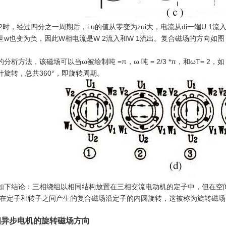
π/ 2时，经过四分之一周期后，i u的值从零变为zui大，电流从di一端U 1
w也变为负，因此W相电流是W 2流入和W 1流出。复合磁场的方向如图（d
分析方法，该磁场可以当ω被绘制吨 =π，ω 吨 = 2/3 *π，和ωT=
针旋转，总共360°，即旋转周期。
如下结论：三相绕组以相同结构放置在三相交流电动机的定子中，但在空间
此在定子和转子之间产生的复合磁场沿定子的内圆旋转，这被称为旋转磁场
相异步电机的旋转磁场方向