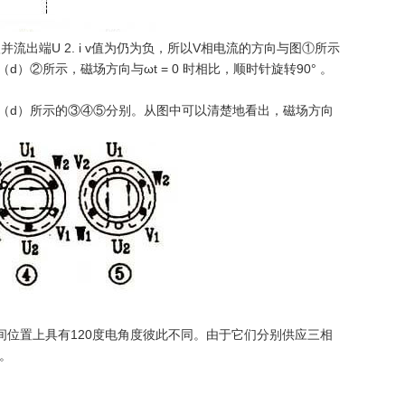
流入并流出端U 2. i v值为仍为负，所以V相电流的方向与图①所示
）②所示，磁场方向与ωt = 0 时相比，顺时针旋转90° 。
 2，如（d）所示的③④⑤分别。从图中可以清楚地看出，磁场方向
位置上具有120度电角度彼此不同。由于它们分别供应三相
。