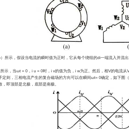
b）所示，假设当电流的瞬时值为正时，它从每个绕组的di一端流入并流
所示，当ωt = 0，i u = 0时，i v的值为负，i w为正。然后，相V的电
手定则，三相电流产生的复合磁场的方向可以在瞬间ωt= 0确定，如下图
致，即顶部是北极，底部是南极。