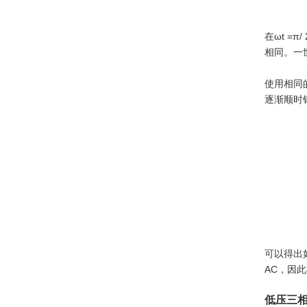
在ωt =
相同。一世
使用相同的
逐渐顺时
可以得出
AC，因
低压三