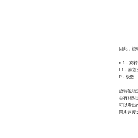
因此，旋转
n 1 -
f 1 -
P - 极数
旋转磁场
会有相对
可以看出
同步速度之间